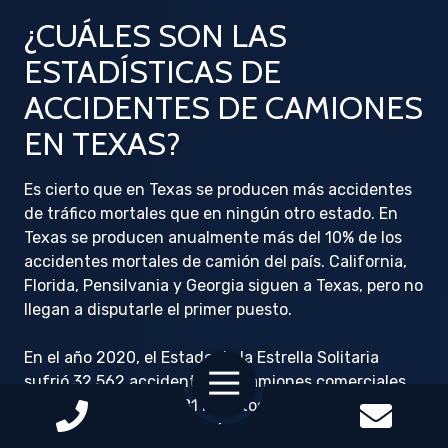
¿CUÁLES SON LAS
ESTADÍSTICAS DE
ACCIDENTES DE CAMIONES
EN TEXAS?
Es cierto que en Texas se producen más accidentes
de tráfico mortales que en ningún otro estado. En
Texas se producen anualmente más del 10% de los
accidentes mortales de camión del país. California,
Florida, Pensilvania y Georgia siguen a Texas, pero no
llegan a disputarle el primer puesto.
En el año 2020, el Estado de la Estrella Solitaria
Toggle
sufrió 32.562 accidentes de camiones comerciales,
Navigation
con el resultado de 581 muertos y 1.245 heridos
graves. En todo el país, más del 90% de las víctimas